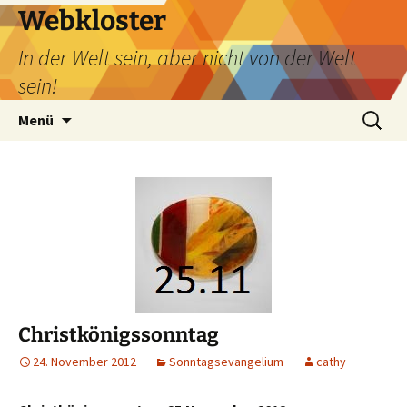
Webkloster
In der Welt sein, aber nicht von der Welt
sein!
Zum
Suchen
Menü
Inhalt
nach:
springen
Christkönigssonntag
24. November 2012
Sonntagsevangelium
cathy