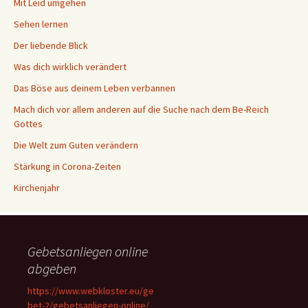
Mit Leid umgehen
Sehen lernen
Der liebende Blick
Was dich wirklich verändert
Das Böse aus deinem Leben verbannen
Mach dich vor allem anderen auf die Suche nach dem Be-Reich
Gottes
Die Welt zum Guten verändern
Stärkung in Corona-Zeiten
Kirchenjahr
Gebetsanliegen online
abgeben
https://www.webkloster.eu/ge
bet-2/gebetsanliegen-online/