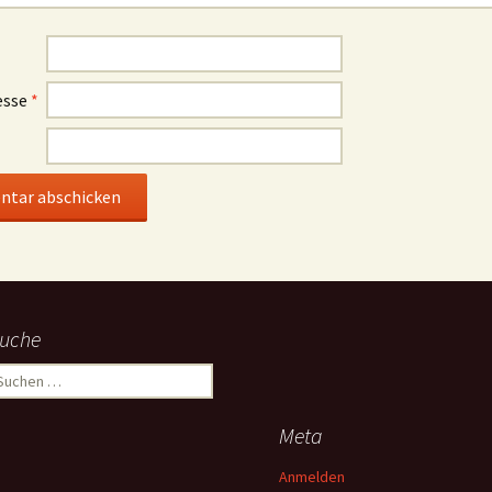
esse
*
uche
uchen
ach:
Meta
Anmelden