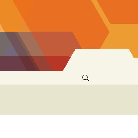
Suchen
nach:
er
 St. Josef