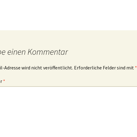
ibelworte- Schuld
ch bin der, der dir Leben
ibt!
ch bin der, der für dich
be einen Kommentar
orgt!
l-Adresse wird nicht veröffentlicht.
Erforderliche Felder sind mit
*
ar
*