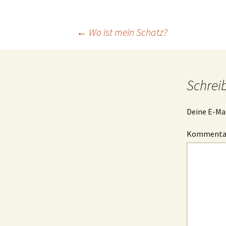
B
Beitragsnavigation
←
Wo ist mein Schatz?
I
g
I
Schrei
s
Deine E-Mai
Komment