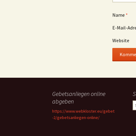
Name
*
E-Mail-Adr
Website
Gebetsanliegen online
S
abgeben
S
n
https://www.webkloster.eu/gebet
-2/gebetsanliegen-online/