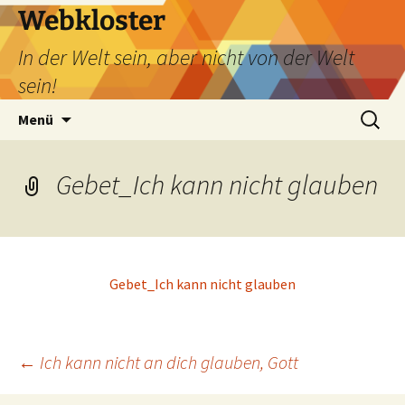
Webkloster
In der Welt sein, aber nicht von der Welt
sein!
Zum
Suchen
Menü
Inhalt
nach:
springen
Gebet_Ich kann nicht glauben
Gebet_Ich kann nicht glauben
Beitragsnavigation
←
Ich kann nicht an dich glauben, Gott