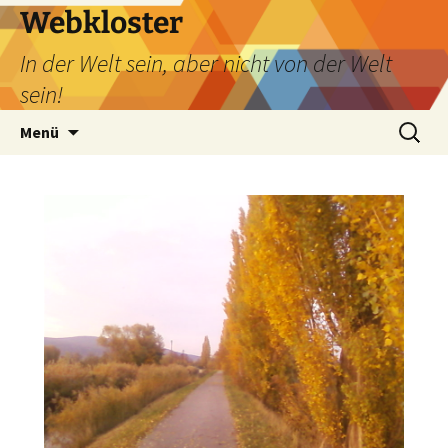
Webkloster
In der Welt sein, aber nicht von der Welt
sein!
Zum
Suchen
Menü
Inhalt
nach:
springen