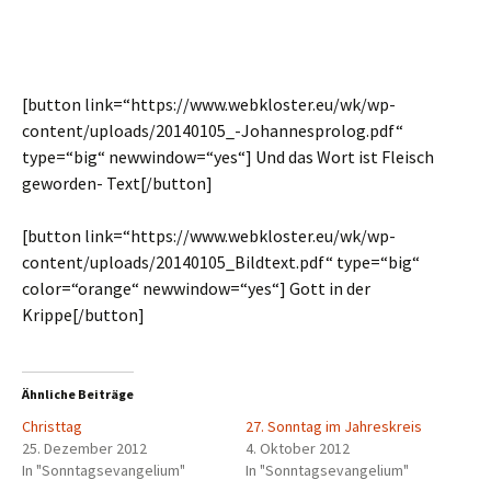
[button link=“https://www.webkloster.eu/wk/wp-
content/uploads/20140105_-Johannesprolog.pdf“
type=“big“ newwindow=“yes“] Und das Wort ist Fleisch
geworden- Text[/button]
[button link=“https://www.webkloster.eu/wk/wp-
content/uploads/20140105_Bildtext.pdf“ type=“big“
color=“orange“ newwindow=“yes“] Gott in der
Krippe[/button]
Ähnliche Beiträge
Christtag
27. Sonntag im Jahreskreis
25. Dezember 2012
4. Oktober 2012
In "Sonntagsevangelium"
In "Sonntagsevangelium"