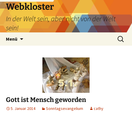
Webkloster
In der Welt sein, aber nicht von der Welt
sein!
Zum
Suchen
Menü
Inhalt
nach:
springen
Gott ist Mensch geworden
5. Januar 2014
Sonntagsevangelium
cathy