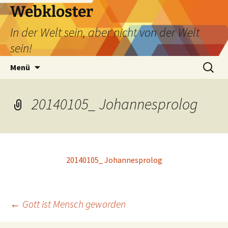
Webkloster
In der Welt sein, aber nicht von der Welt
sein!
Zum
Suchen
Menü
Inhalt
nach:
springen
20140105_ Johannesprolog
20140105_ Johannesprolog
Beitragsnavigation
←
Gott ist Mensch geworden