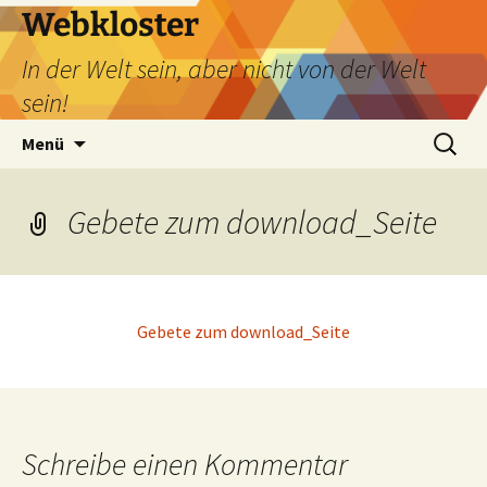
Webkloster
In der Welt sein, aber nicht von der Welt
sein!
Zum
Suchen
Menü
Inhalt
nach:
springen
Gebete zum download_Seite
Gebete zum download_Seite
Schreibe einen Kommentar