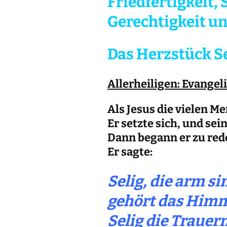
Friedfertigkeit,
Gerechtigkeit un
Das Herzstück Se
Allerheiligen: Evange
Als Jesus die vielen Me
Er setzte sich, und sei
Dann begann er zu rede
Er sagte:
Selig, die arm si
gehört das Himm
Selig die Trauer