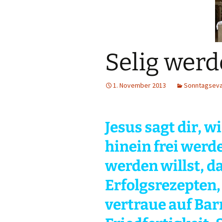
B
I
g
Selig wer
I
s
1. November 2013
Sonntagseva
Jesus sagt dir, wi
hinein frei werd
werden willst, d
Erfolgsrezepten,
vertraue auf Bar