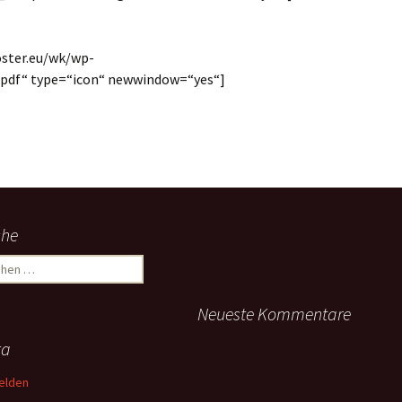
oster.eu/wk/wp-
.pdf“ type=“icon“ newwindow=“yes“]
che
hen
:
Neueste Kommentare
ta
elden