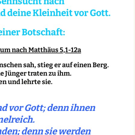
 Sehnsucht nach
d deine Kleinheit vor Gott.
iner Botschaft:
lium nach Matthäus 5,1-12a
nschen sah, stieg er auf einen Berg.
ne Jünger traten zu ihm.
n und lehrte sie.
nd vor Gott; denn ihnen
elreich.
nden; denn sie werden