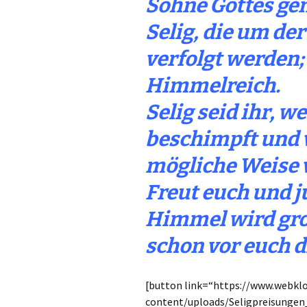
Söhne Gottes ge
Selig, die um der
verfolgt werden;
Himmelreich.
Selig seid ihr, 
beschimpft und v
mögliche Weise 
Freut euch und j
Himmel wird gro
schon vor euch d
[button link=“https://www.webkl
content/uploads/Seligpreisungen