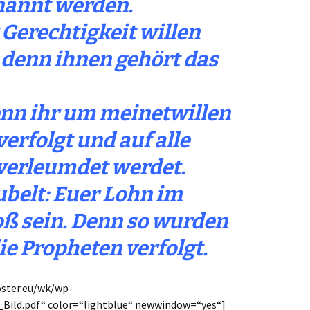
nannt werden.
 Gerechtigkeit willen
 denn ihnen gehört das
wenn ihr um meinetwillen
erfolgt und auf alle
verleumdet werdet.
ubelt: Euer Lohn im
ß sein. Denn so wurden
ie Propheten verfolgt.
oster.eu/wk/wp-
_Bild.pdf“ color=“lightblue“ newwindow=“yes“]