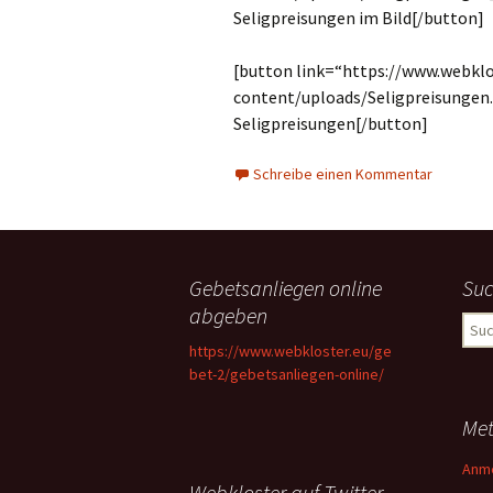
Seligpreisungen im Bild[/button]
[button link=“https://www.webkl
content/uploads/Seligpreisungen
Seligpreisungen[/button]
Schreibe einen Kommentar
Gebetsanliegen online
Su
abgeben
Suc
nach
https://www.webkloster.eu/ge
bet-2/gebetsanliegen-online/
Me
Anm
Webkloster auf Twitter