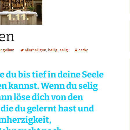
ibelworte- Schuld
ch bin der, der dir Leben
ibt!
den
ch bin der, der für dich
orgt!
ngelium
Allerheiligen
,
heilig
,
selig
cathy
e du bis tief in deine Seele
en kannst. Wenn du selig
ann löse dich von den
 die du gelernt hast und
mherzigkeit,