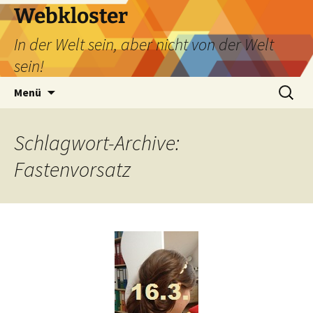
Webkloster
In der Welt sein, aber nicht von der Welt
sein!
Zum
Suchen
Menü
Inhalt
nach:
springen
Schlagwort-Archive:
Fastenvorsatz