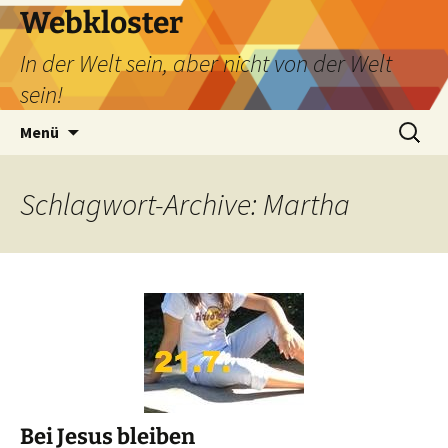
Webkloster
In der Welt sein, aber nicht von der Welt
sein!
Zum
Suchen
Menü
Inhalt
nach:
springen
Schlagwort-Archive: Martha
Bei Jesus bleiben