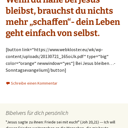
bleibst, brauchst du nichts
mehr „schaffen“- dein Leben
geht einfach von selbst.
[button link=“https://www.webkloster.eu/wk/wp-
content/uploads/20130721_16SoiJk.pdf“ type=“big“
color=“orange“ newwindow=“yes“] Bei Jesus bleiben…-
Sonntagsevangelium[/button]
Schreibe einen Kommentar
Bibelvers für dich persönlich
"Jesus sagte zu ihnen: Friede sei mit euch!" (Joh 20,21) --- Ich will