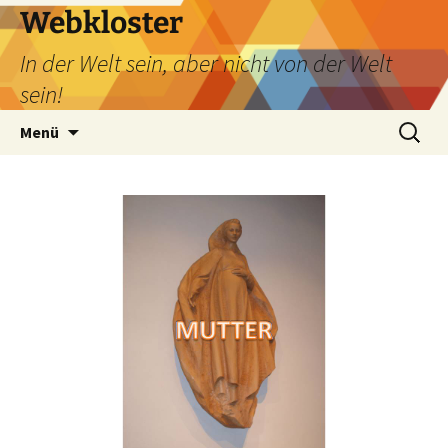
Webkloster
In der Welt sein, aber nicht von der Welt
sein!
Zum
Suchen
Menü
Inhalt
nach:
springen