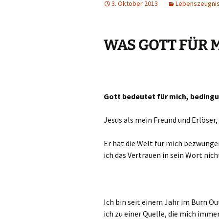
3. Oktober 2013
Lebenszeugni
B
WAS GOTT FÜR 
I
g
I
s
Gott bedeutet für mich, bedingu
Jesus als mein Freund und Erlöser
Er hat die Welt für mich bezwungen
ich das Vertrauen in sein Wort nich
Ich bin seit einem Jahr im Burn Ou
ich zu einer Quelle, die mich immer