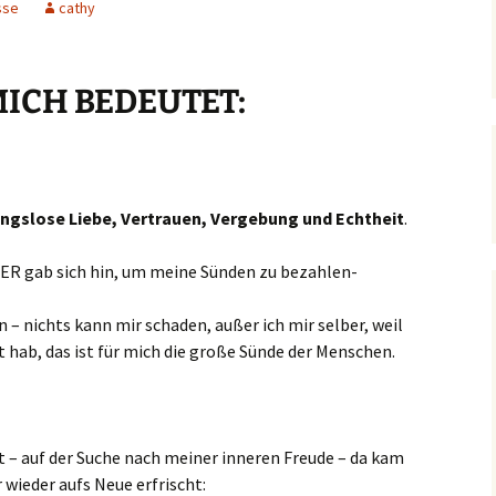
sse
cathy
ibelworte- Schuld
MICH BEDEUTET:
ch bin der, der dir Leben
ibt!
ch bin der, der für dich
orgt!
ngslose Liebe, Vertrauen, Vergebung und Echtheit
.
, ER gab sich hin, um meine Sünden zu bezahlen-
 – nichts kann mir schaden, außer ich mir selber, weil
t hab, das ist für mich die große Sünde der Menschen.
t – auf der Suche nach meiner inneren Freude – da kam
 wieder aufs Neue erfrischt: