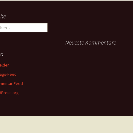
che
hen
:
Neueste Kommentare
ta
elden
rags-Feed
mentar-Feed
Press.org