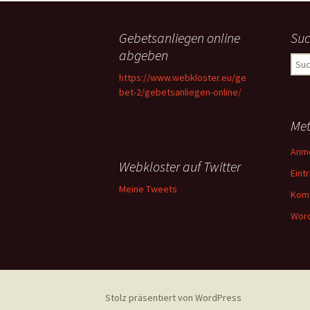
Gebetsanliegen online
Su
abgeben
Suc
nach
https://www.webkloster.eu/ge
bet-2/gebetsanliegen-online/
Me
Anm
Webkloster auf Twitter
Eint
Meine Tweets
Kom
Word
Stolz präsentiert von WordPress