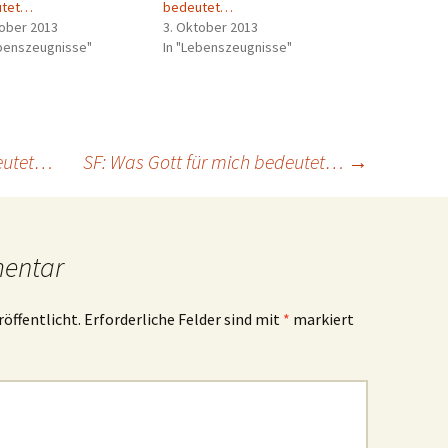
utet…
bedeutet…
tober 2013
3. Oktober 2013
ebenszeugnisse"
In "Lebenszeugnisse"
deutet…
SF: Was Gott für mich bedeutet…
→
mentar
röffentlicht.
Erforderliche Felder sind mit
*
markiert