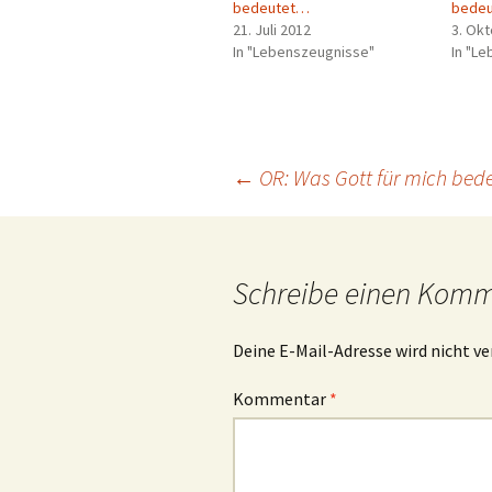
bedeutet…
bede
21. Juli 2012
3. Ok
In "Lebenszeugnisse"
In "L
Beitragsnavigation
←
OR: Was Gott für mich be
Schreibe einen Kom
Deine E-Mail-Adresse wird nicht ve
Kommentar
*