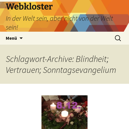
Webkloster
In der Welt sein, aber nicht von der Welt
sein!
Zum
Suchen
Menü
Inhalt
nach:
springen
Schlagwort-Archive: Blindheit;
Vertrauen; Sonntagsevangelium