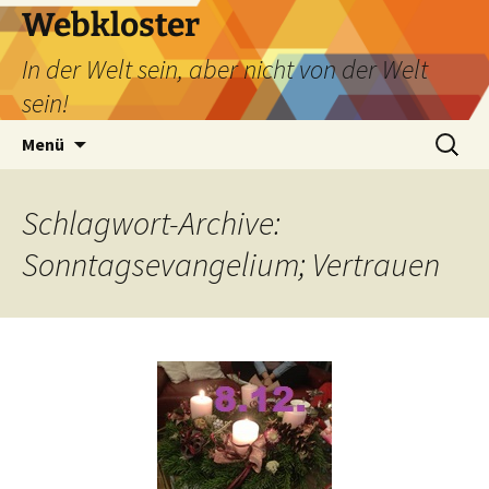
Webkloster
In der Welt sein, aber nicht von der Welt
sein!
Zum
Suchen
Menü
Inhalt
nach:
springen
Schlagwort-Archive:
Sonntagsevangelium; Vertrauen