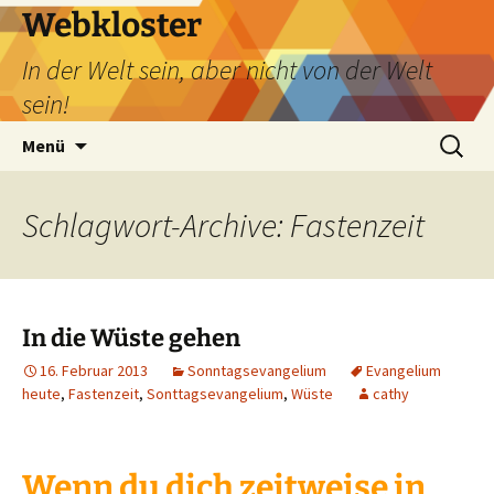
Webkloster
In der Welt sein, aber nicht von der Welt
sein!
Zum
Suchen
Menü
Inhalt
nach:
springen
Schlagwort-Archive: Fastenzeit
In die Wüste gehen
16. Februar 2013
Sonntagsevangelium
Evangelium
heute
,
Fastenzeit
,
Sonttagsevangelium
,
Wüste
cathy
Wenn du dich zeitweise in