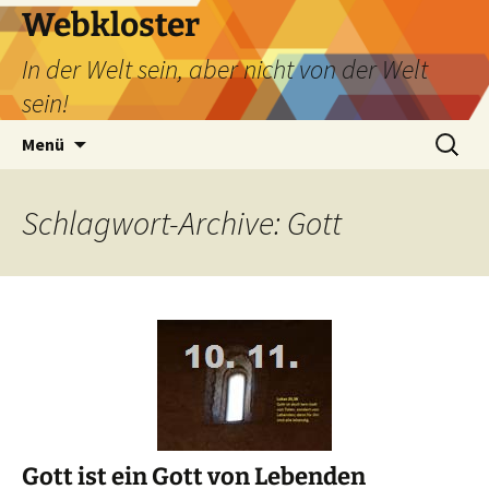
Webkloster
In der Welt sein, aber nicht von der Welt
sein!
Zum
Suchen
Menü
Inhalt
nach:
springen
Schlagwort-Archive: Gott
Gott ist ein Gott von Lebenden