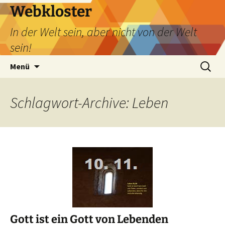
Webkloster
In der Welt sein, aber nicht von der Welt
sein!
Zum
Suchen
Menü
Inhalt
nach:
springen
Schlagwort-Archive: Leben
Gott ist ein Gott von Lebenden