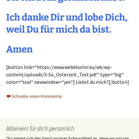
Ich danke Dir und lobe Dich,
weil Du für mich da bist.
Amen
[button link=“https://www.webkloster.eu/wk/wp-
content/uploads/3-So_Osterzeit_Text.pdf“ type=“big“
color=“teal“ newwindow=“yes“] Liebst du mich?[/button]
Schreibe einen Kommentar
Bibelvers für dich persönlich
"So nimmt sich der Geist unserer Schwachheit an, denn wir wissen