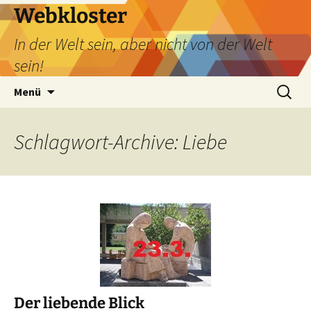
Webkloster
In der Welt sein, aber nicht von der Welt
sein!
Zum
Suchen
Menü
Inhalt
nach:
springen
Schlagwort-Archive: Liebe
Der liebende Blick